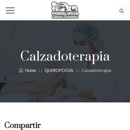
618 56 92 42
Calzadoterapia
Home
: :
QUIROPODIA
: :
Calzadoterapia
Compartir