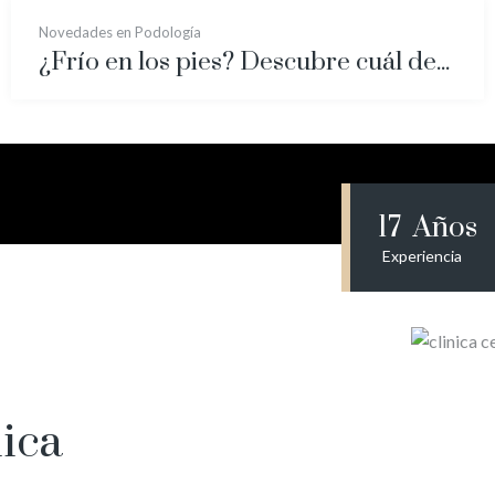
Novedades en Podología
¿Frío en los pies? Descubre cuál debe ser el calzado adecuado para combatir las bajas temperaturas
17
Años
Experiencia
ica