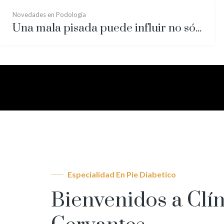
Novedades en Podología
Una mala pisada puede influir no sólo en lesiones del pie, sino en la rodilla y hasta en la zona pélvica.
Especialidad En Pie Diabetico
Bienvenidos a Clín