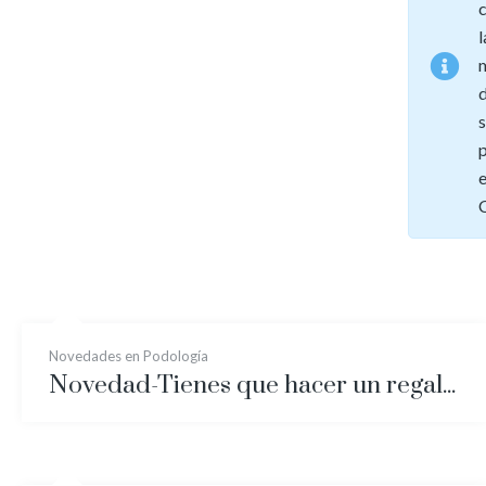
l
e
Novedades en Podología
Novedad-Tienes que hacer un regalo? REGALA SALUD