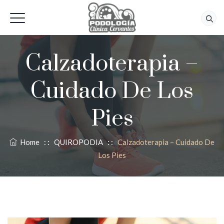
618 56 92 42
Calzadoterapia –
Cuidado De Los
Pies
Home
: :
QUIROPODIA
: :
Calzadoterapia – Cuidado De
Los Pies