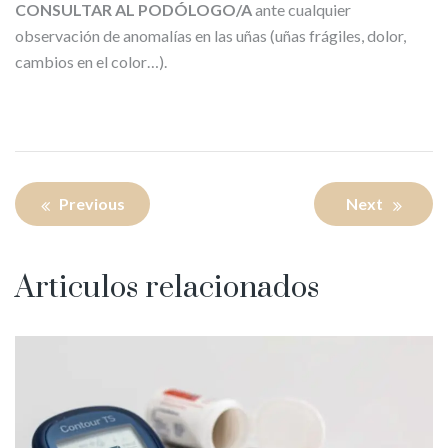
CONSULTAR AL PODÓLOGO/A
ante cualquier
observación de anomalías en las uñas (uñas frágiles, dolor,
cambios en el color…).
Navegación
Previous
Next
de
entradas
Articulos relacionados