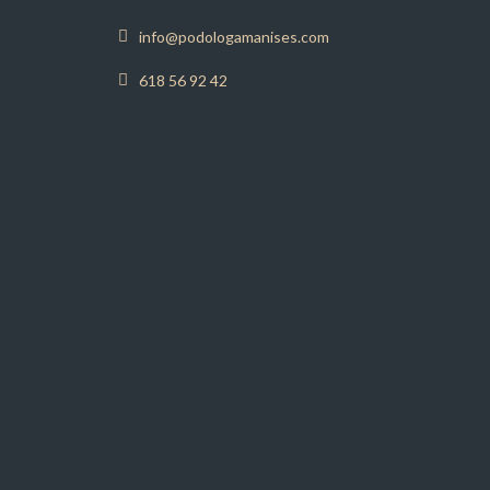
info@podologamanises.com
618 56 92 42