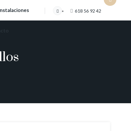
Instalaciones
618 56 92 42
acto
llos