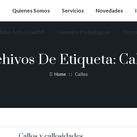
Quienes Somos
Servicios
Novedades
idas Anti-Covid19
Consejos Podológicos
Cont
hivos De Etiqueta:
Ca
Home
: :
Callos
Callos y callosidades