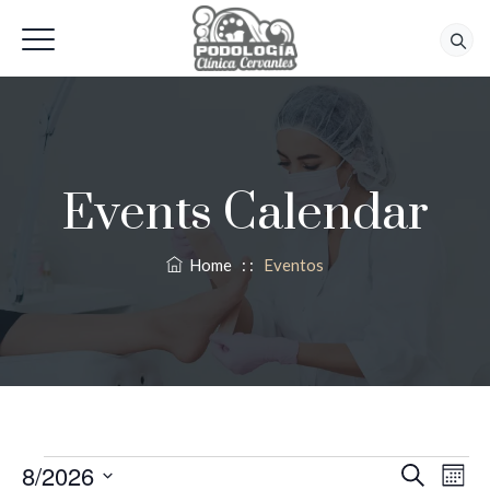
618 56 92 42
Events Calendar
Home
: :
Eventos
Nave
Eventos
Na
8/2026
Buscar
Mes