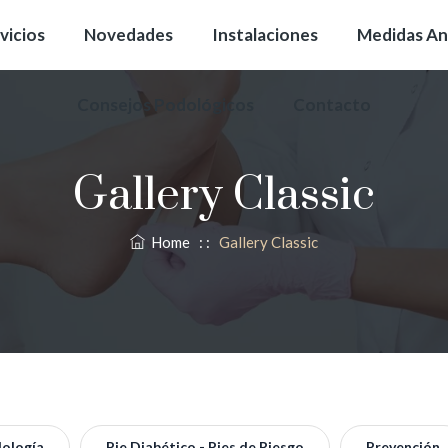
vicios
Novedades
Instalaciones
Medidas An
Consejos Podológicos
Contacto
Gallery Classic
Home
: :
Gallery Classic
ología
Pie Diabético - Pies de Riesgo
Prevención