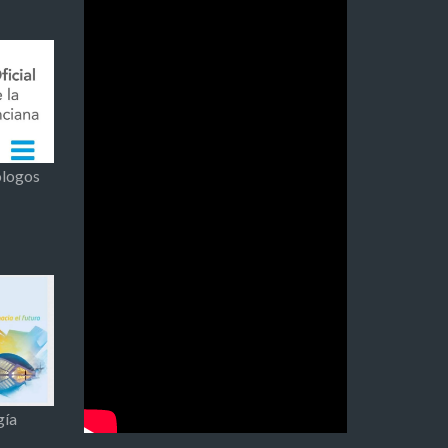
ólogos
gía