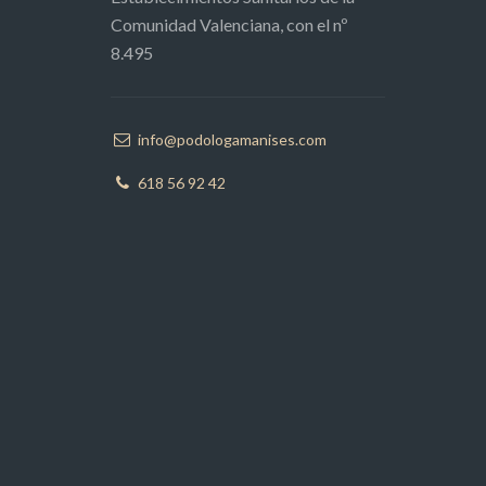
Comunidad Valenciana, con el nº
8.495
info@podologamanises.com
618 56 92 42