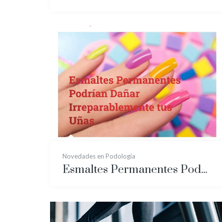
Novedades en Podología
Esmaltes Permanentes Podrían Dañar Irreparablemente tus Uñas